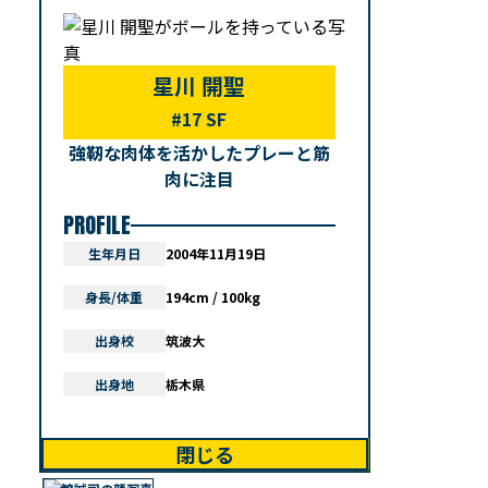
星川 開聖
#17 SF
強靭な肉体を活かしたプレーと筋
肉に注目
PROFILE
生年月日
2004年11月19日
身長/体重
194cm / 100kg
出身校
筑波大
出身地
栃木県
閉じる