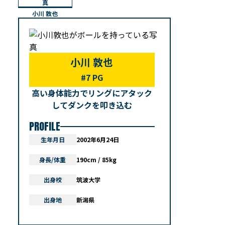
小川 敦也
小川 敦也
#7 PG
高い身体能力でリングにアタック
してダンクを叩き込む
PROFILE
生年月日
2002年6月24日
身長/体重
190cm / 85kg
出身校
筑波大学
出身地
新潟県