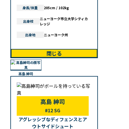
身長/体重
205cm / 102kg
ニューヨーク市立大学シティカ
出身校
レッジ
出身地
ニューヨーク州
閉じる
高島 紳司
高島 紳司
#12 SG
アグレッシブなディフェンスとア
ウトサイドシュート