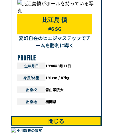
比江島 慎
#6 SG
変幻自在のヒエジマステップでチ
ームを勝利に導く
PROFILE
生年月日
1990年8月11日
身長/体重
191cm / 87kg
出身校
青山学院大
出身地
福岡県
閉じる