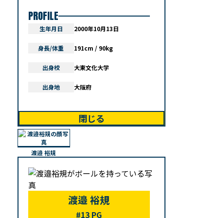
PROFILE
生年月日
2000年10月13日
身長/体重
191cm / 90kg
出身校
大東文化大学
出身地
大阪府
閉じる
渡邉 裕規
渡邉 裕規
#13 PG