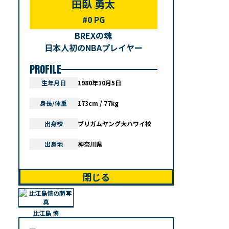
田臥 勇太
#0 PG
BREXの魂
日本人初のNBAプレイヤー
PROFILE
生年月日
1980年10月5日
身長/体重
173cm / 77kg
出身校
ブリガムヤング大ハワイ校
出身地
神奈川県
閉じる
比江島 慎