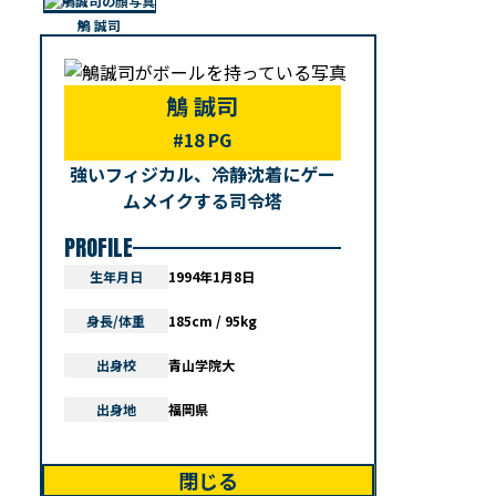
鵤 誠司
鵤 誠司
#18 PG
強いフィジカル、冷静沈着にゲー
ムメイクする司令塔
PROFILE
生年月日
1994年1月8日
身長/体重
185cm / 95kg
出身校
青山学院大
出身地
福岡県
閉じる