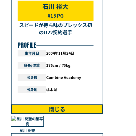
石川 裕大
#15 PG
スピードが持ち味のブレックス初
のU22契約選手
PROFILE
生年月日
2004年11月24日
身長/体重
176cm / 75kg
出身校
Combine Academy
出身地
栃木県
閉じる
星川 開聖