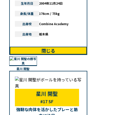
生年月日
2004年11月24日
身長/体重
176cm / 75kg
出身校
Combine Academy
出身地
栃木県
閉じる
星川 開聖
星川 開聖
#17 SF
強靭な肉体を活かしたプレーと筋