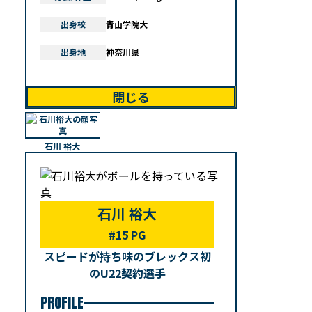
出身校
青山学院大
出身地
神奈川県
閉じる
石川 裕大
石川 裕大
#15 PG
スピードが持ち味のブレックス初
のU22契約選手
PROFILE