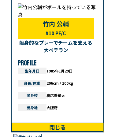
竹内 公輔
#10 PF/C
献身的なプレーでチームを支える
大ベテラン
PROFILE
生年月日
1985年1月29日
身長/体重
206cm / 100kg
出身校
慶応義塾大
出身地
大阪府
閉じる