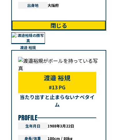
出身地
大阪府
閉じる
渡邉 裕規
渡邉 裕規
#13 PG
当たり出すと止まらないナベタイ
ム
PROFILE
生年月日
1988年3月22日
身長/体重
180cm / 80kg