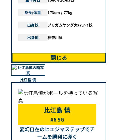
身長/体重
173cm / 77kg
出身校
ブリガムヤング大ハワイ校
出身地
神奈川県
閉じる
比江島 慎
比江島 慎
#6 SG
変幻自在のヒエジマステップでチ
ームを勝利に導く