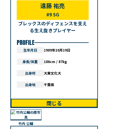
遠藤 祐亮
#9 SG
ブレックスのディフェンスを支え
る生え抜きプレイヤー
PROFILE
生年月日
1989年10月19日
身長/体重
186cm / 87kg
出身校
大東文化大
出身地
千葉県
閉じる
竹内 公輔