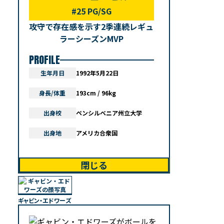
#25 PG/SG
攻守で存在感を示す2季連続レギュ
ラーシーズンMVP
PROFILE
生年月日
1992年5月22日
身長/体重
193cm / 96kg
出身校
ペンシルベニア州立大学
出身地
アメリカ合衆国
閉じる
ギャビン・エドワーズ