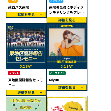
ブース
プレゼント
献血バス来場
来場者全員にボディメ
ンテドリンクをプレゼ
詳細を見る
ント
詳細を見る
5.2 SAT
5.2 SAT
イベント
ハーフタイム
東地区優勝報告セレモ
Miyuu
ニー
詳細を見る
詳細を見る