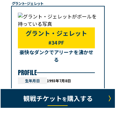
グラント・ジェレット
グラント・ジェレット
#34 PF
豪快なダンクでアリーナを沸かせ
る
PROFILE
生年月日
1993年7月8日
身長/体重
208cm/110kg
出身校
アリゾナ大学
出身地
アメリカ合衆国
閉じる