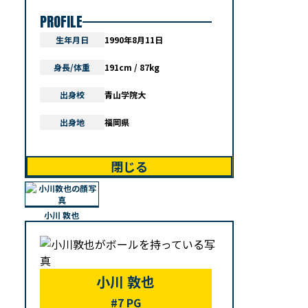
PROFILE
生年月日
1990年8月11日
身長/体重
191cm / 87kg
出身校
青山学院大
出身地
福岡県
閉じる
小川 敦也
小川 敦也
#7 PG