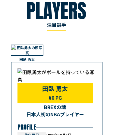
PLAYERS
注目選手
田臥 勇太
田臥 勇太
#0 PG
BREXの魂
日本人初のNBAプレイヤー
PROFILE
生年月日
1980年10月5日