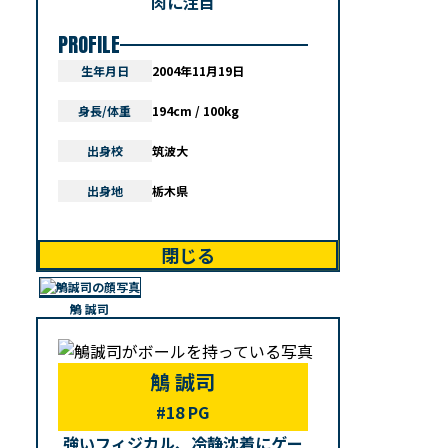
肉に注目
PROFILE
生年月日
2004年11月19日
身長/体重
194cm / 100kg
出身校
筑波大
出身地
栃木県
閉じる
鵤 誠司
鵤 誠司
#18 PG
強いフィジカル、冷静沈着にゲー