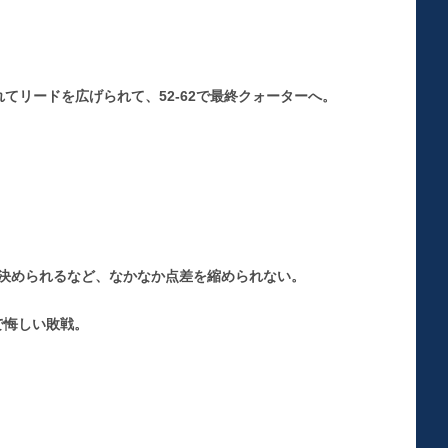
れてリードを広げられて、52-62で最終クォーターへ。
1を決められるなど、なかなか点差を縮められない。
で悔しい敗戦。