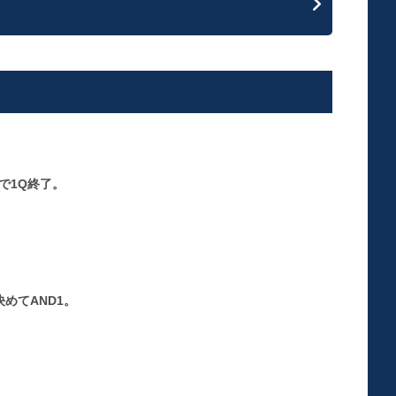
で1Q終了。
めてAND1。