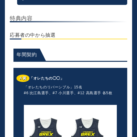
特典内容
応募者の中から抽選
年間契約
A賞
「オレたちの◯◯」
「オレたちのリバーシブル」15名
#6 比江島選手、#7 小川選手、#12 高島選手 各5枚