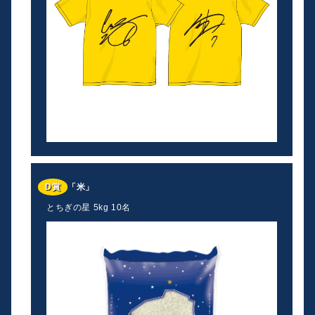
D賞
「米」
とちぎの星 5kg 10名