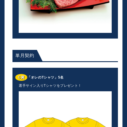
単月契約
C賞
「オレのTシャツ」5名
選手サイン入りTシャツをプレゼント！