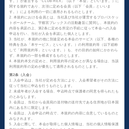
す。）が運営する「CLUB-REX」（以下「本会」といいます。）に
関する規約であり、次項に定める会員（以下「会員」といいま
す。）による利用の一切に適用されるものとします。
2. 本規約における会員とは、当社及び当社が運営するプロバスケッ
トボールチーム、宇都宮ブレックスの活動趣旨に賛同し、本規約の
内容を承諾の上、第2条に定める所定の手続に従って本会への入会
申込を行い、当社が入会を承認した個人とします。
3. 当社が、本規約の他に別途定める本会のサービス（以下、各種の
特典を含み「本サービス」といいます。）の利用規約等（以下総称
して「利用規約等」といいます。）も、その目的の如何にかかわら
ず、本規約の一部を構成するものとします。
4. 本規約本文の定めと、利用規約等の定めとが異なる場合は、当該
利用規約等の定めが優先して適用されるものとします。
第2条（入会）
1. 入会申込は、当社が定める方法により、入会希望者がその方法に
従って当社に申込を行うものとします。
2. 未成年者が入会する場合、申込時点で保護者の同意を得られたも
のとみなします。
3. 会員は、当社から会員宛の送付物の送付先である住所地が日本国
内にある方に限定します。
4. 会員は、入会申込の時点で、本規約の内容に合意しているものと
みなされます。
5. 入会に際して、本会が取得した個人情報は、当社の個人情報保護