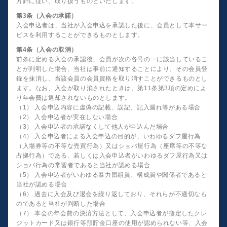
方針に従い、取り扱うものといたします。
第3条（入会の承諾）
入会申込者は、当社が入会申込を承認した後に、会員として本サー
ビスを利用することができるものとします。
第4条（入会の取消）
前条に定める入会の承認後、会員が次の各号の一に該当しているこ
とが判明した場合、当社は事前に通知することにより、その会員登
録を抹消し、当該会員の会員資格を取り消すことができるものとし
ます。なお、入会が取り消されたときは、第11条第3項の定めによ
り年会費は返却されないものとします。
（1） 入会申込内容に虚偽の記載、誤記、記入漏れ等がある場合
（2） 入会申込者が実在しない場合
（3） 入会申込者の承諾なくして他人が申込んだ場合
（4） 入会申込者による入会申込の目的が、いわゆるダフ屋行為
（入場券等の不等な売買行為）又はショバ屋行為（座席等の不等な
占拠行為）である、若しくは入会申込者がいわゆるダフ屋行為又は
ショバ行為の常習者であると当社が認める場合
（5） 入会申込者がいわゆる暴力団組員、構成員や関係者であると
当社が認める場合
（6） 過去に入会及び退会を繰り返しており、それらが不適切なも
のであると当社が判断した場合
（7） 本会の年会費の決済方法として、入会申込者が指定したクレ
ジットカード又は銀行等預貯金口座の使用が認められない等、入会