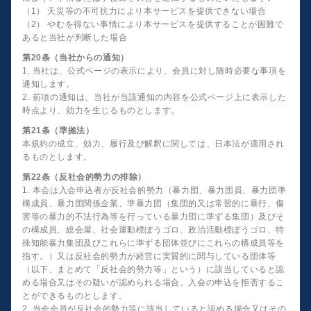
（1） 天災等の不可抗力により本サービスを提供できない場合
（2） やむを得ない事情により本サービスを提供することが困難で
あると当社が判断した場合
第20条（当社からの通知）
1. 当社は、公式ページの表示により、会員に対し随時必要な事項を
通知します。
2. 前項の通知は、当社が当該通知の内容を公式ページ上に表示した
時点より、効力を生じるものとします。
第21条（準拠法）
本規約の成立、効力、履行及び解釈に関しては、日本法が適用され
るものとします。
第22条（反社会的勢力の排除）
1. 本会は入会申込者が反社会的勢力（暴力団、暴力団員、暴力団準
構成員、暴力団関係企業、準暴力団（集団的又は常習的に暴行、傷
害等の暴力的不法行為等を行っている暴力団に準ずる集団）及びそ
の構成員、総会屋、社会運動標ぼうゴロ、政治活動標ぼうゴロ、特
殊知能暴力集団及びこれらに準ずる団体並びにこれらの構成員等を
指す。）又は反社会的勢力が経営に実質的に関与している団体等
（以下、まとめて「反社会的勢力等」という）に該当していると認
める場合又はその疑いが認められる場合、入会の申込を拒否するこ
とができるものとします。
2. 当会会員が反社会的勢力等に該当していると認める場合又はその