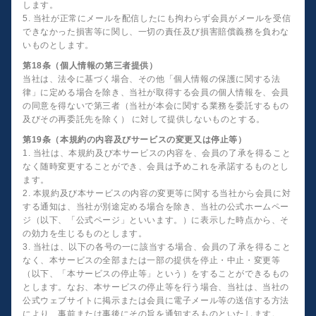
します。
5. 当社が正常にメールを配信したにも拘わらず会員がメールを受信
できなかった損害等に関し、一切の責任及び損害賠償義務を負わな
いものとします。
第18条（個人情報の第三者提供）
当社は、法令に基づく場合、その他「個人情報の保護に関する法
律」に定める場合を除き、当社が取得する会員の個人情報を、会員
の同意を得ないで第三者（当社が本会に関する業務を委託するもの
及びその再委託先を除く） に対して提供しないものとする。
第19条（本規約の内容及びサービスの変更又は停止等）
1. 当社は、本規約及び本サービスの内容を、会員の了承を得ること
なく随時変更することができ、会員は予めこれを承諾するものとし
ます。
2. 本規約及び本サービスの内容の変更等に関する当社から会員に対
する通知は、当社が別途定める場合を除き、当社の公式ホームペー
ジ（以下、「公式ページ」といいます。）に表示した時点から、そ
の効力を生じるものとします。
3. 当社は、以下の各号の一に該当する場合、会員の了承を得ること
なく、本サービスの全部または一部の提供を停止・中止・変更等
（以下、「本サービスの停止等」という）をすることができるもの
とします。なお、本サービスの停止等を行う場合、当社は、当社の
公式ウェブサイトに掲示または会員に電子メール等の送信する方法
により、事前または事後にその旨を通知するものといたします。