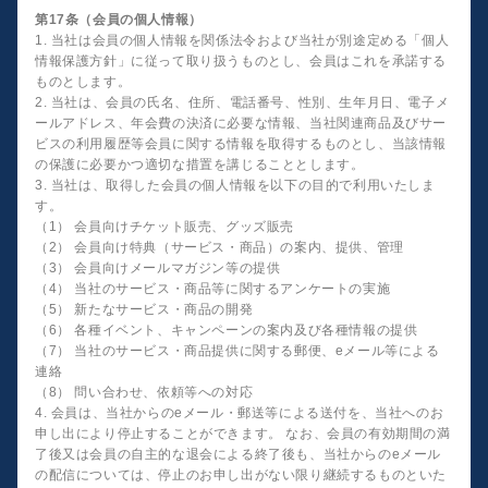
第17条（会員の個人情報）
1. 当社は会員の個人情報を関係法令および当社が別途定める「個人
情報保護方針」に従って取り扱うものとし、会員はこれを承諾する
ものとします。
2. 当社は、会員の氏名、住所、電話番号、性別、生年月日、電子メ
ールアドレス、年会費の決済に必要な情報、当社関連商品及びサー
ビスの利用履歴等会員に関する情報を取得するものとし、当該情報
の保護に必要かつ適切な措置を講じることとします。
3. 当社は、取得した会員の個人情報を以下の目的で利用いたしま
す。
（1） 会員向けチケット販売、グッズ販売
（2） 会員向け特典（サービス・商品）の案内、提供、管理
（3） 会員向けメールマガジン等の提供
（4） 当社のサービス・商品等に関するアンケートの実施
（5） 新たなサービス・商品の開発
（6） 各種イベント、キャンペーンの案内及び各種情報の提供
（7） 当社のサービス・商品提供に関する郵便、eメール等による
連絡
（8） 問い合わせ、依頼等への対応
4. 会員は、当社からのeメール・郵送等による送付を、当社へのお
申し出により停止することができます。 なお、会員の有効期間の満
了後又は会員の自主的な退会による終了後も、当社からのeメール
の配信については、停止のお申し出がない限り継続するものといた