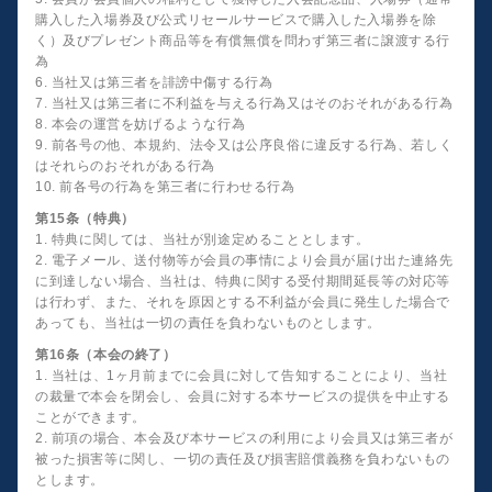
購入した入場券及び公式リセールサービスで購入した入場券を除
く）及びプレゼント商品等を有償無償を問わず第三者に譲渡する行
為
6. 当社又は第三者を誹謗中傷する行為
7. 当社又は第三者に不利益を与える行為又はそのおそれがある行為
8. 本会の運営を妨げるような行為
9. 前各号の他、本規約、法令又は公序良俗に違反する行為、若しく
はそれらのおそれがある行為
10. 前各号の行為を第三者に行わせる行為
第15条（特典）
1. 特典に関しては、当社が別途定めることとします。
2. 電子メール、送付物等が会員の事情により会員が届け出た連絡先
に到達しない場合、当社は、特典に関する受付期間延長等の対応等
は行わず、また、それを原因とする不利益が会員に発生した場合で
あっても、当社は一切の責任を負わないものとします。
第16条（本会の終了）
1. 当社は、1ヶ月前までに会員に対して告知することにより、当社
の裁量で本会を閉会し、会員に対する本サービスの提供を中止する
ことができます。
2. 前項の場合、本会及び本サービスの利用により会員又は第三者が
被った損害等に関し、一切の責任及び損害賠償義務を負わないもの
とします。