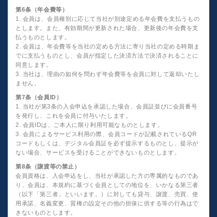
第6条（年会費等）
1. 会員は、会員種別に応じて当社が別途定める年会費を支払うもの
とします。また、有効期間が更新された場合、更新後の年会費を支
払うものとします。
2. 会員は、年会費等を当社の定める方法に寄り当社の定める時期ま
でに支払うものとし、会員が指定した決済方法で決済されることに
同意します。
3. 当社は、理由の如何を問わず年会費等を会員に対して返却いたし
ません。
第7条（会員ID）
1. 当社が第3条の入会申込を承認した場合、会員証並びに会員番号
を発行し、これを会員に付与いたします。
2. 会員IDは、ご本人に限り利用可能なものとします。
3. 会員によるサービス利用の際、会員コードが記載されているQR
コードもしくは、デジタル会員証を必ず提示するものとし、提示が
ない場合、サービスを受けることができないものとします。
第8条（譲渡等の禁止）
会員資格は、入会申込をし、当社が承認した方の専属的なものであ
り、会員は、本規約に基づく会員としての地位を、いかなる第三者
（以下「第三者」といいます。）に対しても貸与、譲渡、売買、使
用承諾、名義変更、質権の設定その他の担保に供する等の行為はで
きないものとします。