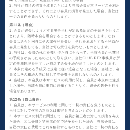
⑷ その他当社が、緊急性が高いと認める場合
2. 当社が前項の措置を取ることにより当該会員が本サービスを利用
することができず、それにより会員に損害が発生した場合、当社は
一切の責任を負わないものとします。
第11条（退会）
1. 会員が退会しようとする場合当社が定める所定の手続きを行うこ
とにより、随時本会を退会することができるものとします。なお、
会員は退会と同時にその諸権利を失い、それを原因とする不利益が
会員に発生しても、当社は何ら責任を負わないものとします。
2. 当社は、会員の死亡を知り得た時点をもって、当該会員から前項
の手続きがあったものとして取り扱い、当社CLUB-REX事務局が所
定の事務処理を完了した時点で退会手続が完了したものとします。
3. 本条に定める手続又は規定に従い退会となった場合、当社は、会
員又はその相続人等に対して年会費を返却しないものとします。
4. 当社は、本会及び本サービスの利用に関し、会員が本規約に違反
した場合、当該会員に事前に通知することなく、退会の処分を行う
場合があります。
第12条（自己責任）
1. 会員は、本サービスの利用に関して一切の責任を負うものとし、
当社に対して何等の迷惑又は損害を与えないものとします。
2. 本サービスの利用に関連して、会員が第三者に対して損害を与え
た場合、又は会員と第三者の間で紛争を生じた場合、当該会員は、
自己の責任と費用でこれを解決するものとし、当社は一切の責任を