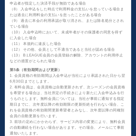
申込者が指定した決済手段が無効である場合
（8） 入会申込をした時点で利用料金の支払いを怠っている場合ま
たは過去に利用料金の支払いを怠ったことがある場合
（9） 過去に本会の利用承認が取り消され、または除名処分とされ
ている場合
（10） 入会申込時において、未成年者がその保護者の同意を得ず
に入会した場合
（11） 本規約に違反した場合
（12） その他、会員として不適当であると当社が認める場合
（13） B.LEAGUE会員の会員登録の解除、アカウントの利用停止
などの措置がとられた場合
第5条（有効期間および更新）
1. 会員資格の有効期間は入会申込が当社により承認された日から翌
6月30日までとします。
2. 有料会員は、会員資格は自動更新されず、次シーズンの会員資格
を希望する場合は、当社所定の手続きにより新たに入会申込みを行
うものとします。無料会員については、当社が事前に通知する指定
期日までに、次年度以降の有効期限の更新拒絶を行わない場合、こ
れを会員資格の有効期間更新希望者とみなし、次年度以降の同種別
会員の自動更新を行います。
3. 前項の定めにかかわらず、サービス内容の変更により、無料会員
の自動継続を行わない場合があります。その場合、メールにて事前
通知いたします。