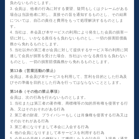
負わないものとします。
3. 会員は、他者の行為に対する要望、疑問もしくはクレームがある
場合は当該他者に対し、直接その旨を通知するものとし、その結果
については、自己の責任と費用をもって処理解決するものとしま
す。
4. 当社は、本会及び本サービスの利用により発生した会員の損害一
切に対し、いかなる責任をも負わないものとし、一切の損害賠償義
務から免れるものとします。
5. 当社以外の第三者が会員に対して提供するサービス等の利用に関
連して会員が損害を受けた場合、当社はいかなる責任をも負わない
ものとし、一切の損害賠償義務から免れるものとします。
第13条（営業活動の禁止）
会員は、本会及び本サービスを利用して、営利を目的とした行為及
びその準備を目的とした行為を行ってはならないこととします。
第14条（その他の禁止事項）
会員は、次の行為を行わないものとします。
1. 当社または第三者の著作権、商標権等の知的所有権を侵害する行
為、又はそのおそれがある行為
2. 第三者の財産、プライバシーもしくは肖像権を侵害する行為又は
そのおそれがある行為
3. 第三者になりすまして本会に入会する行為
4. 他の会員になりすまして本サービスを利用する行為
5. 会員が会員個人の権利として獲得した入会記念品、入場券（通常