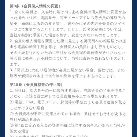
第9条（会員個人情報の変更）
1. 全ての会員は、入会時に届け出てある会員の個人情報に変更があ
った場合（住所、電話番号、電子メールアドレス等会員の連絡先の
変更、婚姻による姓の変更等）、速やかにその内容を会員のマイペ
ージにて変更することとします。ただし、氏名の変更については、
当社が特別に承認した場合を除き、変更できないものとします。
2. 会員の個人情報を変更した際に発生する郵便局への転居届けの提
出や電話の転送手続き等は、会員個人の負担により行うものとし、
その手続を行わないために当社から会員宛の送付物が送付されない
等会員に発生した不利益について、当社は責任を負わないものとし
ます。
3. 2回以上にわたり送付物が会員に届かない場合、当社では、その
原因が解消されるまで送付物の発送を停止するものとします。
第10条（会員資格等の停止等）
1. 当社は、次の各号の一に該当する場合、当該会員の了承を得るこ
となく、当該会員に対して会員資格を停止する場合があります。
⑴ 電話、FAX、電子メール、郵便等の手段により会員と連絡を取る
ことができない場合
⑵ 会員資格が不正に使用されている場合、又はそのおそれがあると
当社が認める場合
⑶ 第4条に定める入会の取消事由に該当するおそれがあると当社が
認める場合