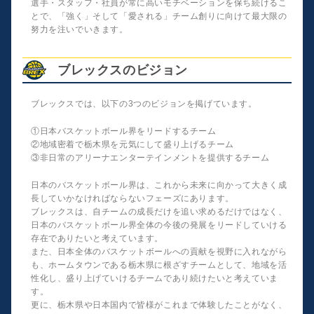
選手・スタッフ・社員が常に高いモチベーションを保ち続けるこ
とで、「強く」そして「愛される」チーム創りに向けて最大限の
努力を注いでいきます。
ブレックスのビジョン
ブレックスでは、以下の3つのビジョンを掲げています。
①日本バスケットボール界をリードするチーム
②地域密着で栃木県を元気にして盛り上げるチーム
③非日常のアリーナエンターテインメントを提供するチーム
日本のバスケットボール界は、これから未来に向かって大きく成
長していかなければならないフェーズにあります。
ブレックスは、自チームの成長だけを追い求めるだけではなく、
日本のバスケットボール界全体の今後の発展をリードしていける
存在でありたいと考えています。
また、日本全体のバスケットボールへの貢献を視野に入れながら
も、ホームタウンである栃木県に根ざすチームとして、地域を活
性化し、盛り上げていけるチームであり続けたいと考えていま
す。
更に、栃木県や日本国内で皆様がこれまで体験したことがなく、