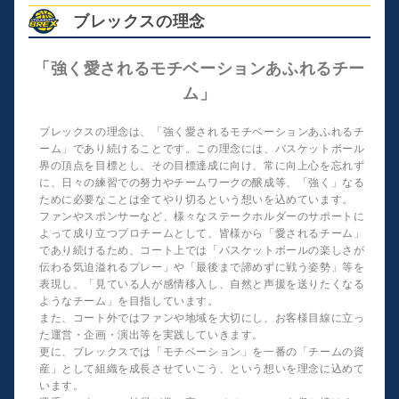
ブレックスの理念
「強く愛されるモチベーションあふれるチー
ム」
ブレックスの理念は、「強く愛されるモチベーションあふれるチ
ーム」であり続けることです。この理念には、バスケットボール
界の頂点を目標とし、その目標達成に向け、常に向上心を忘れず
に、日々の練習での努力やチームワークの醸成等、「強く」なる
ために必要なことは全てやり切るという想いを込めています。
ファンやスポンサーなど、様々なステークホルダーのサポートに
よって成り立つプロチームとして、皆様から「愛されるチーム」
であり続けるため、コート上では「バスケットボールの楽しさが
伝わる気迫溢れるプレー」や「最後まで諦めずに戦う姿勢」等を
表現し、「見ている人が感情移入し、自然と声援を送りたくなる
ようなチーム」を目指しています。
また、コート外ではファンや地域を大切にし、お客様目線に立っ
た運営・企画・演出等を実践していきます。
更に、ブレックスでは「モチベーション」を一番の「チームの資
産」として組織を成長させていこう、という想いを理念に込めて
います。