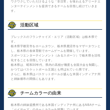
ワクワクしていただけるような「非日常」を味わえるアリーナエ
ンターテインメントを提供できるチームを目指し続けていきま
す。
活動区域
ブレックスのフランチャイズ・エリア（活動区域）は栃木県で
す。
栃木県宇都宮市をホームタウン、栃木県鹿沼市をマザータウンと
し、栃木県の各体育館でホームゲームを開催しています。
スポーツエンターテインメント（みるスポーツ）で栃木県を活性
化することを目指しています。
栃木県は、昭和30年代、県内の高校が幾度も全国大会を制覇し、
かつてはバスケットボール王国とも呼ばれていた県です。
さらに、栃木県はバスケットボールが盛んな米国インディアナ州
と姉妹都市の関係にもあります。
チームカラーの由来
栃木県の姉妹提携州である米国インディアナ州にあるNBAチーム
「ペイサーズ」のチームカラーを踏襲しています。