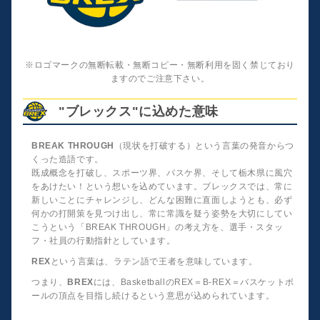
※ロゴマークの無断転載・無断コピー・無断利用を固く禁じており
ますのでご注意下さい。
"ブレックス"に込めた意味
BREAK THROUGH
（現状を打破する）という言葉の発音からつ
くった造語です。
既成概念を打破し、スポーツ界、バスケ界、そして栃木県に風穴
をあけたい！という想いを込めています。ブレックスでは、常に
新しいことにチャレンジし、どんな困難に直面しようとも、必ず
何かの打開策を見つけ出し、常に常識を疑う姿勢を大切にしてい
こうという「BREAK THROUGH」の考え方を、選手・スタッ
フ・社員の行動指針としています。
REX
という言葉は、ラテン語で王者を意味しています。
つまり、
BREX
には、BasketballのREX＝B-REX＝バスケットボ
ールの頂点を目指し続けるという意思が込められています。