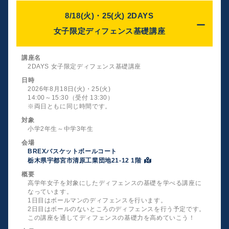
8/18(火)・25(火) 2DAYS
女子限定ディフェンス基礎講座
講座名
2DAYS 女子限定ディフェンス基礎講座
日時
2026年8月18日(火)・25(火)
14:00～15:30（受付 13:30）
※両日ともに同じ時間です。
対象
小学2年生～中学3年生
会場
BREXバスケットボールコート
栃木県宇都宮市清原工業団地21-12 1階
概要
高学年女子を対象にしたディフェンスの基礎を学べる講座に
なっています。
1日目はボールマンのディフェンスを行います。
2日目はボールのないところのディフェンスを行う予定です。
この講座を通してディフェンスの基礎力を高めていこう！