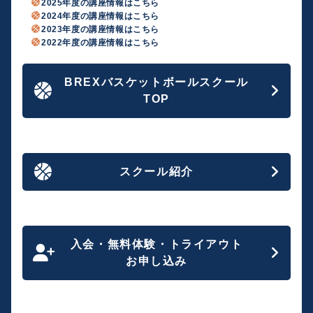
※参加者全員にプレゼント特典があります
2025年度の講座情報はこちら
す。
18:00～19:30（受付 17:30～）
2024年度の講座情報はこちら
会場
スクールで実際に行っている「遊び」を取り入れたメニュ
対象
BREXバスケットボールコート
2023年度の講座情報はこちら
ー、シュート体験、最後は楽しいミニゲームを実施予定で
こんなお子さま・保護者の皆さまにおすすめです！
小学4年生～小学6年生
栃木県宇都宮市清原工業団地21-12 2階
す。
2022年度の講座情報はこちら
「何かスポーツを始めてみたいけれど、きっかけがない」
会場
概要
こんなお子さま・保護者の皆さまにおすすめです！
「バスケットボールに興味がある」
BREXバスケットボールコート
選抜コーチによる「1on1」のスキル講座を開催！
BREXバスケットボールスクール
「何かスポーツを始めてみたいけれど、きっかけがない」
栃木県宇都宮市清原工業団地21-12 2階
「スクールの雰囲気を確かめたい」
試合での「1on1」の考え方や原則を学べる講座です。
「バスケットボールに興味がある」
TOP
オフェンス
概要
ぜひ、この機会に、BREXバスケットボールスクールの楽しさ
ドリブルスキルだけでなく、考え方によってもディフェン
「スクールの雰囲気を確かめたい」
バスケットボールの上達に欠かせない、ボールを扱うための
を体感し、入会をご検討ください。
スを崩せるスキルを伝えます。
「基本となる土台（ファンダメンタル）」を学べる講座で
皆さまのご参加を心よりお待ちしています。
ぜひ、この機会に、BREXバスケットボールスクールの楽しさ
す。
ディフェンス
を体感し、入会をご検討ください。
定員
現在BREXバスケットボールスクールに通っている方はもちろ
「1on1」での守り方やステップ、手の使い方を伝えます。
皆さまのご参加を心よりお待ちしています。
20名
ん、「これからバスケを始めたい」「部活やミニバス以外で
定員
スクール紹介
も練習してみたい」という方も大歓迎です！
定員
料金
25名
また技術だけでなく、更なる成長に向けた考え方（マイン
20名
500円（税込）
ド）についても練習に取り入れます。
料金
ぜひ、ご参加ください。
料金
スクール生：3,500円（税込）
無料
一般の方：3,800円（税込）
定員
25名
入会・無料体験・トライアウト
料金
お申し込み
スクール生：3,300円（税込）
一般の方：3,500円（税込）