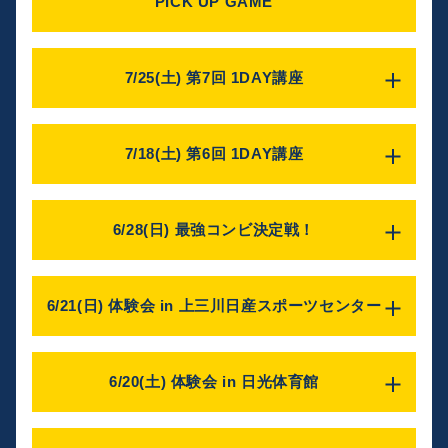
PICK UP GAME
講座名
第2回 女子限定 PICK UP GAME
7/25(土) 第7回 1DAY講座
日時
2026年8月1日(土)
講座名
15:00～16:30（受付 14:30）
第7回 1DAY講座
7/18(土) 第6回 1DAY講座
対象
～高学年対象 選抜コーチによる1on1スキル講座～
小学4年生～中学3年生
日時
会場
講座名
2026年7月25日(土)
BREXバスケットボールコート
第6回 1DAY講座
14:45～16:15（受付 14:15～）
6/28(日) 最強コンビ決定戦！
栃木県宇都宮市清原工業団地21-12 1階
～リバウンド＆トランジション講座～
対象
概要
日時
小学6年生～中学3年生
講座名
小学4年生～中学3年生の選手で試合形式（3on3～5on5）を
2026年7月18日(土)
※選抜クラスに所属している方も参加可能。
行います。
最強コンビ決定戦！
14:30～16:00（受付 14:00～）
6/21(日) 体験会 in 上三川日産スポーツセンター
会場
試合の中でスペースの取り方や1on1の攻め方をコーチがアド
～スキル・シュート・2on2コンテスト～
対象
BREXバスケットボールコート
バイスします。
日時
小学6年生～中学3年生
栃木県宇都宮市清原工業団地21-12 1階
バスケットボールを始めたばかりの方でも楽しく練習ができ
講座名
2026年6月28日(日)
ます。
会場
概要
体験会 in 上三川日産スポーツセンター
10:30～12:00（受付 10:00～）
6/20(土) 体験会 in 日光体育館
普段のスクールとは違い女子限定なので気軽にご参加くださ
BREXバスケットボールコート
選抜コーチによる1on1スキル講座です。
い！
日時
対象
栃木県宇都宮市清原工業団地21-12 1階
1on1における考え方や原則。ディフェンスの崩し方など、ド
2026年6月21日(日)
小学3年生～小学6年生の
2名1組
リブルスキルだけでなく考え方でも崩せるような指導も行い
定員
概要
講座名
10:00～11:30（受付
9:30～）
ます。
25名