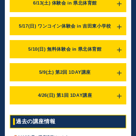
会場
ディフェンスリバウンドを取るための「身体の使い方」や
体験会 in 日光体育館
6/13(土) 体験会 in 県北体育館
またオフェンスだけではなくディフェンスに対しての1on1の
対象
旧吉田東小学校
「ポジショニング」に加え、リバウンド後のトランジション
料金
守り方やステップ・手の使い方なども行います。
日時
小学1年生～小学4年生
栃木県下野市中川島7-7
オフェンスを成功させるための「スキル」と「マインド（考
スクール生：3,300円（税込）
選抜クラスやユースチーム・個人スキルアップを目指してい
2026年6月20日(土)
え方）」をメインに実施します。
一般の方：3,500円（税込）
会場
概要
講座名
る方は、ぜひご参加ください！
① 10:00～11:30（受付
9:30～）
当日はトップチームの試合映像を見ながら解説や分析を行
上三川日産スポーツセンター
ドリブルやハンドリング等のスキルチャレンジや、シュート
体験会 in 県北体育館
② 13:00～14:30（受付 12:30～）
5/17(日) ワンコイン体験会 in 吉田東小学校
い、頭の中でイメージを作ってからコートで実践していきま
定員
栃木県河内郡上三川町大字上三川4270
コンテスト、他のペアと2on2の勝負をします。
す。
日時
26名
対象
2人で協力して最強コンビを目指そう！
概要
講座の中では「対人練習」や「実践形式の試合」も行いま
2026年6月13日(土)
① 小学1年生～小学4年生
料金
BREXバスケットボールスクールで実際に行っているボール遊
講座名
定員
す。
① 10:00～11:30（受付
9:30～）
② 小学3年生～小学6年生
スクール生：3,500円（税込）
びやシュート体験、最後はミニゲームを実施予定です！
ワンコイン体験会 in 吉田東小学校
普段とは違う選手たちと切磋琢磨することで、たくさんの刺
20組
② 13:00～14:30（受付 12:30～）
5/10(日) 無料体験会 in 県北体育館
一般の方：3,800円（税込）
会場
ぜひ、体験会にお越しいただき入会をご検討ください！
激や新たな気付きが生まれ、選手としてのステップアップに
日時
料金
対象
日光体育館
繋がります。
定員
2026年5月17日(日)
1組 4,000円（税込）
① 小学1年生～小学4年生
栃木県日光市相生町15
ぜひご参加ください！
講座名
25名
10:30～12:00（受付 10:00～）
② 小学3年生～小学6年生
概要
無料体験会 in 県北体育館
定員
5/9(土) 第2回 1DAY講座
料金
対象
会場
BREXバスケットボールスクールで実際に行っているボール遊
25名
日時
1,500円（税込）
小学3年生～小学6年生
栃木県立県北体育館 サブアリーナ
びやシュート体験、最後はミニゲームを実施予定です！
2026年5月10日(日)
料金
栃木県大田原市美原3丁目2-62
ぜひ、体験会にお越しいただき入会をご検討ください！
会場
講座名
10:30～11:30（受付 10:00～）
スクール生：3,300円（税込）
旧吉田東小学校 体育館
概要
第2回 1DAY講座
定員
一般の方：3,500円（税込）
4/26(日) 第1回 1DAY講座
対象
栃木県下野市中川島7-7
BREXバスケットボールスクールで実際に行っているボール遊
～小学生対象 選抜コーチによる1on1スキル講座～
25名
年長～小学2年生
びやシュート体験、最後はミニゲームを実施予定です！
概要
日時
料金
ぜひ、体験会にお越しいただき入会をご検討ください！
会場
BREXバスケットボールスクールで4月の練習テーマだった"シ
講座名
2026年5月9日(土)
1,500円（税込）
栃木県立県北体育館 サブアリーナ
ュート"に関して、姿勢や打ち方・身体の使い方などから丁寧
第1回 1DAY講座
定員
10:00～11:30（受付 9:30～）
過去の講座情報
栃木県大田原市美原3丁目2-62
に指導します！
～新年度スタートダッシュ講座～
25名
対象
最後はシュート競争や試合など、実際のスクールの流れと同
概要
日時
料金
小学3年生～小学6年生
様に実施します！
BREXバスケットボールスクールでは、無料体験会を開催しま
2026年4月26日(日)
1,500円（税込）
※選抜クラスに所属しているスクール生も参加可能