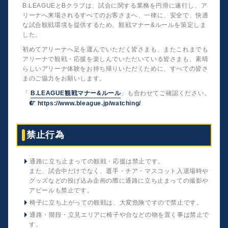
B.LEAGUEとBクラブは、試合に関する業務を円滑に遂行し、ア
リーナへ来場されるすべてのお客さまへ、一律に、安全で、快適
な試合観戦環境を提供するため、観戦マナー&ルールを策定しま
した。
初めてアリーナへ足を運んでいただく皆さまも、またこれまでも
アリーナで観戦・応援を楽しんでいただいている皆さまも、素晴
らしいアリーナ体験をお持ち帰りいただくために、すべての皆さ
まのご協力をお願いします。
「
B.LEAGUE観戦マナー&ルール
」も合わせてご確認ください。
https://www.bleague.jp/watching/
禁止行為
通路に立ち止まっての観戦・応援は禁止です。
また、試合中だけでなく、選手・チア・マスコット入退場時や
グッズなどの投げ込み企画の際に通路に立ち止まっての撮影や
アピールも禁止です。
椅子に立ち上がっての観戦は、大変危険ですので禁止です。
通路・階段・立見エリアに椅子や台などの物を置く事は禁止で
す。