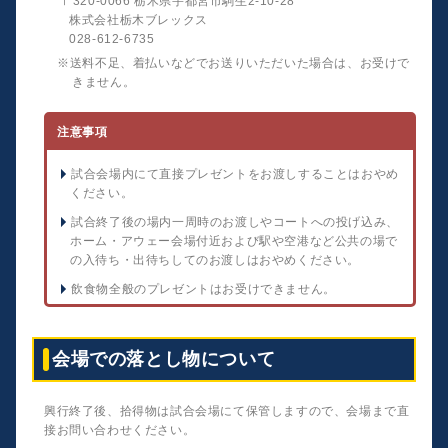
〒320-0066 栃木県宇都宮市駒生2-10-28
株式会社栃木ブレックス
028-612-6735
※送料不足、着払いなどでお送りいただいた場合は、お受けで
きません。
注意事項
試合会場内にて直接プレゼントをお渡しすることはおやめ
ください。
試合終了後の場内一周時のお渡しやコートへの投げ込み、
ホーム・アウェー会場付近および駅や空港など公共の場で
の入待ち・出待ちしてのお渡しはおやめください。
飲食物全般のプレゼントはお受けできません。
会場での落とし物について
興行終了後、拾得物は試合会場にて保管しますので、会場まで直
接お問い合わせください。