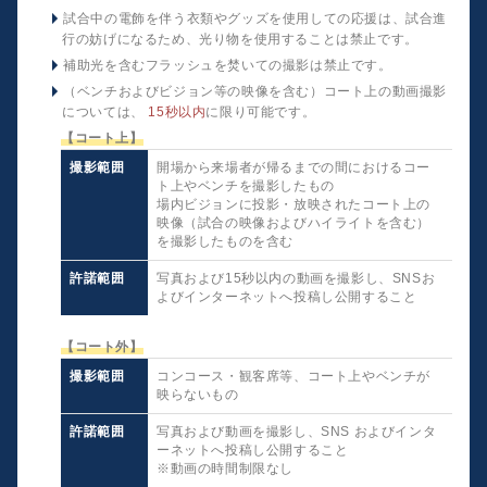
試合中の電飾を伴う衣類やグッズを使用しての応援は、試合進
行の妨げになるため、光り物を使用することは禁止です。
補助光を含むフラッシュを焚いての撮影は禁止です。
（ベンチおよびビジョン等の映像を含む）コート上の動画撮影
については、
15秒以内
に限り可能です。
【コート上】
撮影範囲
開場から来場者が帰るまでの間におけるコー
ト上やベンチを撮影したもの
場内ビジョンに投影・放映されたコート上の
映像（試合の映像およびハイライトを含む）
を撮影したものを含む
許諾範囲
写真および15秒以内の動画を撮影し、SNSお
よびインターネットへ投稿し公開すること
【コート外】
撮影範囲
コンコース・観客席等、コート上やベンチが
映らないもの
許諾範囲
写真および動画を撮影し、SNS およびインタ
ーネットへ投稿し公開すること
※動画の時間制限なし