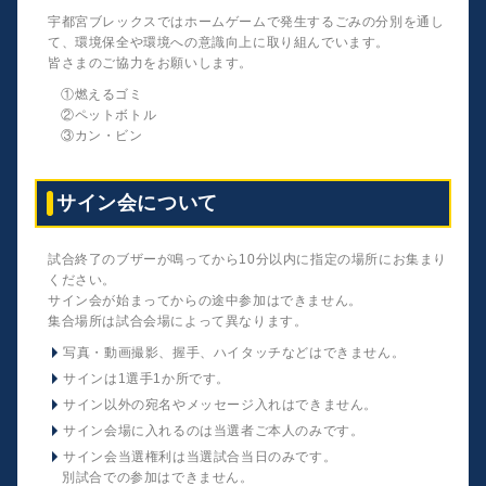
宇都宮ブレックスではホームゲームで発生するごみの分別を通し
て、環境保全や環境への意識向上に取り組んでいます。
皆さまのご協力をお願いします。
①燃えるゴミ
②ペットボトル
③カン・ビン
サイン会について
試合終了のブザーが鳴ってから10分以内に指定の場所にお集まり
ください。
サイン会が始まってからの途中参加はできません。
集合場所は試合会場によって異なります。
写真・動画撮影、握手、ハイタッチなどはできません。
サインは1選手1か所です。
サイン以外の宛名やメッセージ入れはできません。
サイン会場に入れるのは当選者ご本人のみです。
サイン会当選権利は当選試合当日のみです。
別試合での参加はできません。