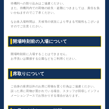
待機列への割り込みはご遠慮ください。
また、待機列内での荷物の紛失・盗難につきましては、責任を負
いかねますのでご了承ください。
なお各入場時間は、天候等の状況により早まる可能性もございま
すのでご注意ください。
開場時刻前の入場について
開場時刻前に入場することはできません。
お手洗いは隣接する公園などをご利用ください。
席取りについて
ご自身の座席以外のお席に荷物を置く行為はご遠慮ください。
誤った席に荷物が置かれている場合、スタッフが回収しインフォ
メーションブースでお預かりする場合があります。