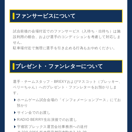
ファンサービスについて
試合前後の会場付近でのファンサービス（入待ち・出待ち）は施
設利用の都合、および選手のコンディションを考慮して対応しま
せん。
駐車場付近で無理に選手を引き止める行為もおやめください。
プレゼント・ファンレターについて
選手・チームスタッフ・BREXYおよびマスコット（ブレッキー、
ベリーちゃん）へのプレゼント・ファンレターをお預かりしま
す。
ホームゲーム試合会場の「インフォメーションブース」にてお
預かり
サイン会でのお渡し
RADIO BERRY生出演後でのお渡し
宇都宮ブレックス運営会社事務所への送付