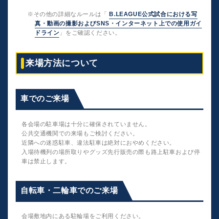
※その他の詳細なルールは「
B.LEAGUE公式試合における写
真・動画の撮影およびSNS・インターネット上での使用ガイ
ドライン
」をご確認ください。
来場方法について
車でのご来場
各会場の駐車場は十分に確保されていません。
公共交通機関での来場もご検討ください。
近隣への迷惑駐車、違法駐車は絶対におやめください。
入場待機列の場所取りやグッズ先行販売の際も路上駐車および停
車は禁止します。
自転車・二輪車でのご来場
会場敷地内にある駐輪場をご利用ください。