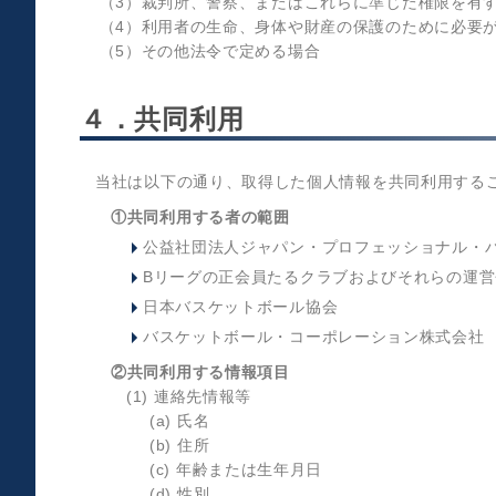
（3）裁判所、警察、またはこれらに準じた権限を有
（4）利用者の生命、身体や財産の保護のために必要
（5）その他法令で定める場合
４．共同利用
当社は以下の通り、取得した個人情報を共同利用する
①共同利用する者の範囲
公益社団法人ジャパン・プロフェッショナル・
Bリーグの正会員たるクラブおよびそれらの運営
日本バスケットボール協会
バスケットボール・コーポレーション株式会社
②共同利用する情報項目
(1) 連絡先情報等
(a) 氏名
(b) 住所
(c) 年齢または生年月日
(d) 性別