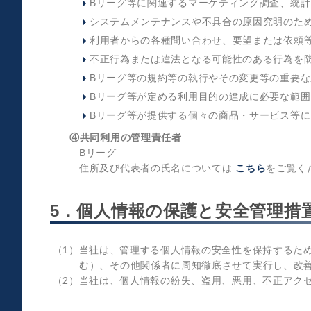
Bリーグ等に関連するマーケティング調査、統
システムメンテナンスや不具合の原因究明のた
利用者からの各種問い合わせ、要望または依頼
不正行為または違法となる可能性のある行為を
Bリーグ等の規約等の執行やその変更等の重要
Bリーグ等が定める利用目的の達成に必要な範
Bリーグ等が提供する個々の商品・サービス等
④共同利用の管理責任者
Bリーグ
住所及び代表者の氏名については
こちら
をご覧く
5．個人情報の保護と安全管理措
（1）当社は、管理する個人情報の安全性を保持するた
む）、その他関係者に周知徹底させて実行し、改
（2）当社は、個人情報の紛失、盗用、悪用、不正アク