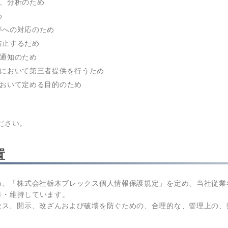
計、分析のため
め
等への対応のため
防止するため
な通知のため
囲において第三者提供を行うため
において定める目的のため
ださい。
置
め、「株式会社栃木ブレックス個人情報保護規定」を定め、当社従業
善・維持しています。
セス、開示、改ざんおよび破壊を防ぐための、合理的な、管理上の、