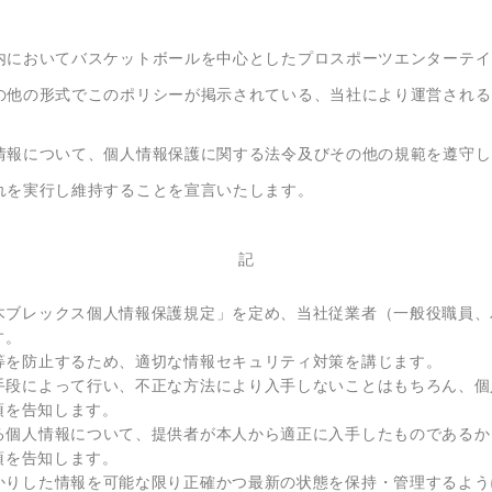
内においてバスケットボールを中心としたプロスポーツエンターテイ
の他の形式でこのポリシーが掲示されている、当社により運営される
情報について、個人情報保護に関する法令及びその他の規範を遵守し
れを実行し維持することを宣言いたします。
記
栃木ブレックス個人情報保護規定」を定め、当社従業者（一般役職員
す。
い等を防止するため、適切な情報セキュリティ対策を講じます。
な手段によって行い、不正な方法により入手しないことはもちろん、
項を告知します。
する個人情報について、提供者が本人から適正に入手したものである
項を告知します。
預かりした情報を可能な限り正確かつ最新の状態を保持・管理するよ