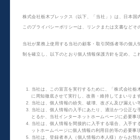
株式会社栃木ブレックス（以下、「当社」）は、日本国
このプライバシーポリシーは、リンクまたは文書などそ
当社が業務上使用する当社の顧客・取引関係者等の個人
制を確立し、以下のとおり個人情報保護方針を定め、こ
1. 当社は、この宣言を実行するために、「株式会社
に周知徹底させて実行し、改善・維持してまいりま
2. 当社は、個人情報の紛失、破壊、改ざん及び漏え
3. 当社は、個人情報の入手にあたり、適法かつ公正
とるか、当社インターネットホームページに必要事
4. 当社は、個人情報を間接的に入手する場合、入手
ットホームページに個人情報の利用目的等の必要事
5. 当社は、登録者本人（個人情報の本人様）からお