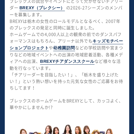
ブレックスの試合やイベントにとって欠かせないチアリー
ダー
の2026-27シーズンのメンバ
BREXY（ブレクシー）
ーを募集します。
BREXYは栃木の女性のロールモデルとなるべく、2007年
のブレックスの発足と同時に誕生しました。
ホームゲームでの4,000人以上の観衆の前でのダンスパフ
ォーマンスはもちろん、アリーナ以外でも
キッズモチベー
や
などの学校訪問や宮まつ
ションプロジェクト
幼稚園訪問
りなどの地域イベントへの出演の地域密着活動、各種メデ
ィアへの出演、
など様々な活
BREXYチアダンススクール
動を行なっています。
「チアリーダーを目指したい！」、「栃木を盛り上げた
い！」という熱い想いを持った元気な女性のご応募をお待
ちしてます！
ブレックスのホームゲームをBREXYとして、カッコよく、
華やかにしませんか!?