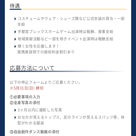
待遇
コスチュームやウェア・シューズ類など公式衣装の貸与・一部
支給
宇都宮ブレックスホームゲーム出演時は報酬、食事支給
地域貢献活動など一部を除きイベント出演時は報酬支給
輝く女性を応援します！
提携美容院での施術料金割引あり
応募方法について
以下の申込フォームよりご応募ください。
※5月31日(日) 締切
①必要事項の入力
②全身写真の添付
3ヶ月以内に撮影した写真
おなかが見えるトップス、足のラインが見えるスパッツ等、体
型がわかる服装
③自由創作ダンス動画の添付