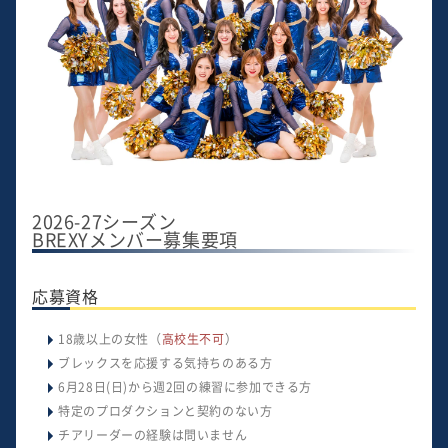
2026-27シーズン
BREXYメンバー募集要項
応募資格
18歳以上の女性（
高校生不可
）
ブレックスを応援する気持ちのある方
6月28日(日)から週2回の練習に参加できる方
特定のプロダクションと契約のない方
チアリーダーの経験は問いません