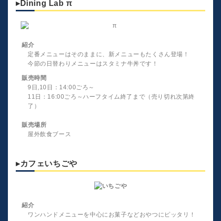
▸Dining Lab π
紹介
定番メニューはそのままに、新メニューもたくさん登場！
今節の日替わりメニューはスタミナ牛丼です！
販売時間
9日,10日：14:00ごろ～
11日：16:00ごろ～ハーフタイム終了まで（売り切れ次第終
了）
販売場所
屋外飲食ブース
▸カフェいちごや
紹介
ワンハンドメニューを中心にお菓子などおやつにピッタリ！