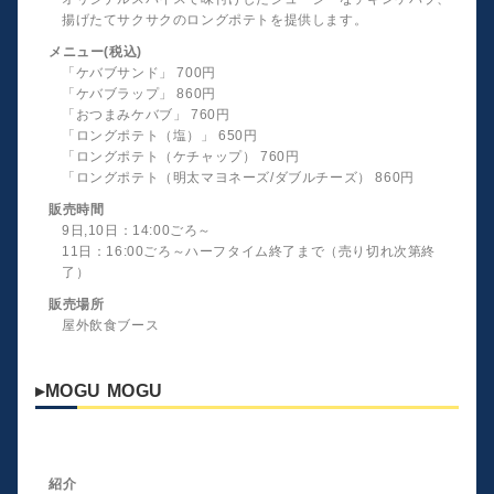
揚げたてサクサクのロングポテトを提供します。
メニュー(税込)
「ケバブサンド」 700円
「ケバブラップ」 860円
「おつまみケバブ」 760円
「ロングポテト（塩）」 650円
「ロングポテト（ケチャップ） 760円
「ロングポテト（明太マヨネーズ/ダブルチーズ） 860円
販売時間
9日,10日：14:00ごろ～
11日：16:00ごろ～ハーフタイム終了まで（売り切れ次第終
了）
販売場所
屋外飲食ブース
▸MOGU MOGU
紹介