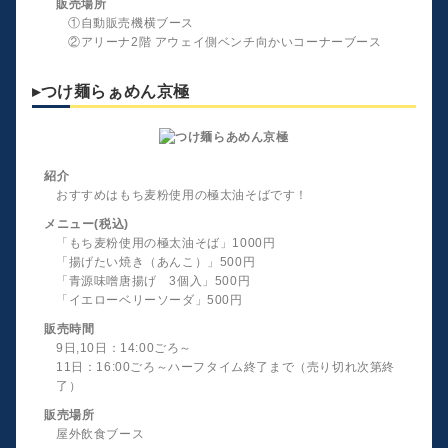
販売場所
①自動販売機横ブース
②アリーナ2階 アウェイ側ベンチ向かいコーナーブース
▸つけ麺らぁめん京極
紹介
おすすめはもち麦粉使用の極太油そばです！
メニュー(税込)
「もち麦粉使用の極太油そば」1000円
「揚げたい焼き（あんこ）」500円
「青源味噌唐揚げ 3個入」500円
「イエローベリーソーダ」500円
販売時間
9日,10日：14:00ごろ～
11日：16:00ごろ～ハーフタイム終了まで（売り切れ次第終
了）
販売場所
屋外飲食ブース