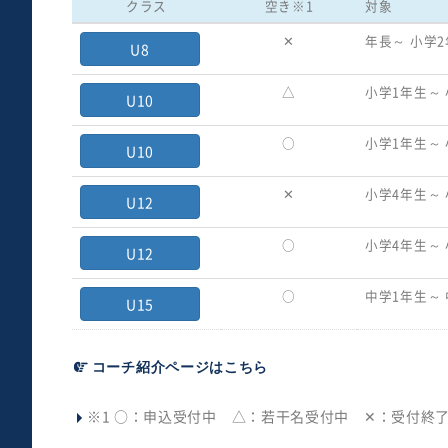
クラス
空き※1
対象
✕
年長～
小学2
U8
△
小学1年生～
U10
○
小学1年生～
U10
✕
小学4年生～
U12
○
小学4年生～
U12
○
中学1年生～
U15
コーチ紹介ページはこちら
※1 ○：申込受付中 △：若干名受付中 ✕：受付終