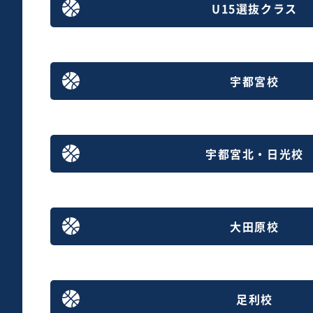
U15選抜クラス
宇都宮校
宇都宮北・日光校
大田原校
足利校