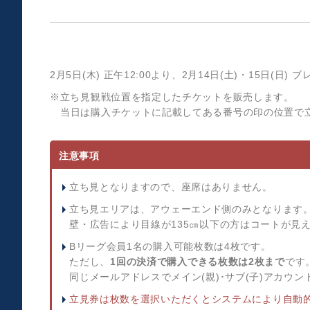
2月5日(木) 正午12:00より、2月14日(土)・15
※立ち見観戦位置を指定したチケットを販売します。
当日は購入チケットに記載してある番号の印の位置で
注意事項
立ち見となりますので、座席はありません。
立ち見エリアは、アウェーエンド側のみとなります
壁・広告により目線が135㎝以下の方はコートが見
Bリーグ会員1名の購入可能枚数は4枚です。
ただし、
1回の決済で購入できる枚数は2枚まで
です
同じメールアドレスでメイン(親)･サブ(子)アカ
立見券は枚数を選択いただくとシステムにより自動的