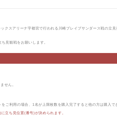
日(日) ブレックスアリーナ宇都宮で行われる川崎ブレイブサンダース戦の立
立ち見観戦をお願いします。
。
えません。
。
ウントをご利用の場合、1名が上限枚数を購入完了すると他の方は購入で
に立ち見位置(番号)が決められます。