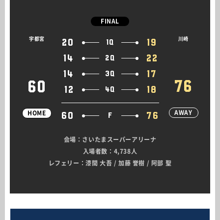
FINAL
宇都宮
川崎
20
19
1Q
14
22
2Q
14
17
3Q
76
60
12
18
4Q
AWAY
HOME
60
76
F
会場：さいたまスーパーアリーナ
入場者数：4,738人
レフェリー：漆間 大吾 / 加藤 誉樹 / 阿部 聖