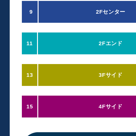
9
2Fセンター
ホーム側 / アウェー側 1･2･3列目
11
2Fエンド
選手ベンチの真横に設置された席です。
2列目は横位置を1列目より半席ずらし、床面から高さ約
3列目は横位置を2列目より半席ずらし（1列目と同じ位
段の上に設置。
ホーム側 / アウェー側 1･2列目
13
3Fサイド
選手ベンチエリアの真後ろに設置された席です。
1列目は床面から高さ約7cmの段の上に設置。
2列目は横位置を1列目より半席ずらし、床面から高さ約
ホーム側 / アウェー側 2･3列目
15
4Fサイド
選手ベンチ向い側のエンドラインに設置された席です
2列目は床面から高さ約14cmの段の上に設置。
3列目は横位置を2列目より半席ずらし、床面から高さ約
※2列目の前（1列目部分）は撮影エリアです。
A･B･C･Dブロック