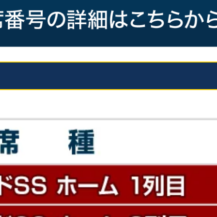
1Fスタンドのエンドエリアの
※E～Hブロックは仮設スタ
A･B･C･Dブロック
2Fスタンドのサイドエリアの
ベンチ向い側 / 後ろ側
3Fスタンドの中央に位置する
ベンチ後ろ側
4Fスタンドの中央に位置する
ホーム側 / アウェー側
2Fスタンドのエンド側（選
す。