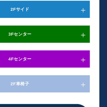
2Fサイド
3列目
3Fセンター
に設置された席です。
の段の上に設置。
席ずらし、床面から高さ約16cmの段の上に設置。
席ずらし（1列目と同じ位置）、床面から高さ約25cmの
4Fセンター
インに設置された席です。
1列目の前を撮影エリアとさせていただきます。
席ずらし、床面から高さ約7cmの段の上に設置。
よう高さを調整します。
席ずらし（1列目と同じ位置）、床面から高さ約14cmの
席ずらし（2列目と同じ位置）、床面から高さ約21cmの
2F車椅子
席です。
ではないため、2列目と3列目の座面差は約5cmです。