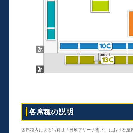
各席種の説明
各席種内にある写真は「日環アリーナ栃木」における座