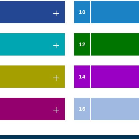
10
ホーム側 / アウェー側 1･2･
12
選手ベンチ側のエンドライン
10cmの段の上に設置。
1列目は床面から高さ約8cm
置）、床面から高さ約20cmの
2列目は横位置を1列目より半
3列目は横位置を2列目より半
1･2･3･4列目
段の上に設置。
14
選手ベンチ向い側のサイドラ
※報道関係者が多数の場合、
2列目は横位置を1列目より半
その際には、視界を遮らない
14cmの段の上に設置。
3列目は横位置を2列目より半
段の上に設置。
ベンチ向い側 / 後ろ側
4列目は横位置を3列目より半
16
。
1Fスタンドの中央に位置する
段の上に設置。
※3･4列目はスペックシート
25cmの段の上に設置。
A･B･C･D･E･F･G･Hブロック