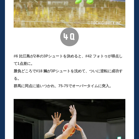
4Q
#6 比江島が2本の3Pシュートを決めると、#42 フォトゥが得点し
て1点差に。
勝負どころで#18 鵤が3Pシュートを沈めて、ついに逆転に成功す
る。
群馬に同点に追いつかれ、75-75でオーバータイムに突入。