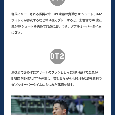
群馬にリードされる展開の中、#9 遠藤の貴重な3Pシュート、#42
フォトゥが得点するなど粘り強くプレーすると、土壇場で#6 比江
島が3Pシュートを決めて同点に追いつき、ダブルオーバータイム
に突入。
OT2
最後まで諦めずにアリーナのファンとともに戦い続けて全員が
BREX MENTALITYを体現し、苦しみながらも91-89の逆転勝利で
ダブルオーバータイムにもつれた死闘を制す。