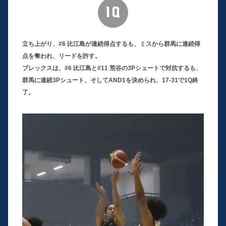
1Q
立ち上がり、#6 比江島が連続得点するも、ミスから群馬に連続得
点を奪われ、リードを許す。
ブレックスは、#6 比江島と#11 荒谷の3Pシュートで対抗するも、
群馬に連続3Pシュート、そしてAND1を決められ、17-31で1Q終
了。