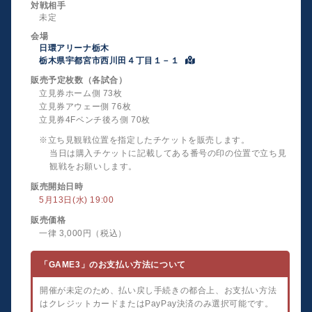
対戦相手
未定
会場
日環アリーナ栃木
栃木県宇都宮市西川田４丁目１－１
販売予定枚数（各試合）
立見券ホーム側 73枚
立見券アウェー側 76枚
立見券4Fベンチ後ろ側 70枚
※立ち見観戦位置を指定したチケットを販売します。
当日は購入チケットに記載してある番号の印の位置で立ち見
観戦をお願いします。
販売開始日時
5月13日(水) 19:00
販売価格
一律 3,000円（税込）
「GAME3」のお支払い方法について
開催が未定のため、払い戻し手続きの都合上、お支払い方法
はクレジットカードまたはPayPay決済のみ選択可能です。