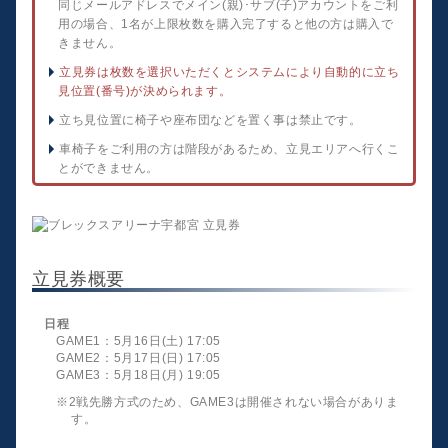
同じメールアドレスでメイン(親)･サブ(子)アカウントをご利
用の場合、1名が上限枚数を購入完了すると他の方は購入で
きません。
立見券は枚数を選択いただくとシステムにより自動的に立ち
見位置(番号)が決められます。
立ち見位置に椅子や座布団などを置く事は禁止です。
車椅子をご利用の方は階段があるため、立見エリアへ行くこ
とができません。
立見券概要
日程
GAME1：5月16日(土) 17:05
GAME2：5月17日(日) 17:05
GAME3：5月18日(月) 19:05
※2戦先勝方式のため、GAME3は開催されない場合がありま
す。