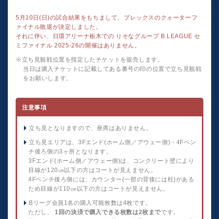
5月10日(日)の試合結果をもちまして、ブレックスのクォーターフ
ァイナル敗退が決定しました。
それに伴い、日環アリーナ栃木での りそなグループ B.LEAGUE セ
ミファイナル 2025-26の開催はありません。
※立ち見観戦位置を指定したチケットを販売します。
当日は購入チケットに記載してある番号の印の位置で立ち見観戦
をお願いします。
注意事項
立ち見となりますので、座席はありません。
立ち見エリアは、3Fエンド(ホーム側／アウェー側)・4Fベン
チ後ろ側の3ヶ所となります。
3Fエンド(ホーム側／アウェー側)は、コンクリート壁により
目線が120㎝以下の方はコートが見えません。
4Fベンチ後ろ側には、カウンター(一部の背後には柱)がある
ため目線が110㎝以下の方はコートが見えません。
Bリーグ会員1名の購入可能枚数は4枚です。
ただし、
1回の決済で購入できる枚数は2枚まで
です。