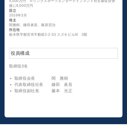
4,000万円 ※リンクスポーツエンターテインメント社を吸収合併
後に9,000万円
設立
2016年3月
株主
関雅樹、鎌田眞吾、篠原宏治
所在地
栃木県宇都宮市不動前2-2-33 スズキビルIII 2階
役員構成
取締役3名
取締役会長 関 雅樹
代表取締役社長 鎌田 眞吾
取締役副社長 藤本 光正