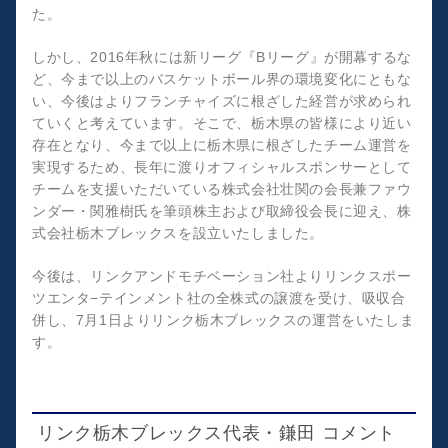
た。
しかし、2016年秋には新リーグ『Bリーグ』が開幕するな
ど、今まで以上のバスケットボール界の環境変化にともな
い、今後はよりフランチャイズに根ざした経営が求められ
ていくと考えています。そこで、栃木県の皆様により近い
存在となり、今まで以上に栃木県に根ざしたチーム運営を
実現するため、長年に渡りオフィシャルスポンサーとして
チームを支援いただいている株式会社壮関の会長兼ファウ
ンダー・関雅樹氏を筆頭株主および取締役会長に迎え、株
式会社栃木ブレックスを設立いたしました。
今後は、リンクアンドモチベーション社よりリンクスポー
ツエンタ−テインメント社の全株式の譲渡を受け、吸収合
併し、7月1日よりリンク栃木ブレックスの運営をいたしま
す。
リンク栃木ブレックス代表・鎌田 コメント