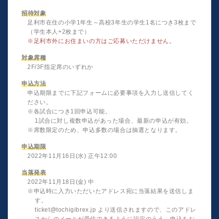
招待対象
足利市在住の小学1年生～高校3年生の学生1名につき3枚まで
（学生本人+2枚まで）
※足利市外にお住まいの方はご応募いただけません。
対象席種
2F/3F指定席のいずれか
申込方法
申込期限までに下記フォームに必要事項を入力し送信してく
ださい。
※各試合につき1回申込可能。
1試合に対し複数申込があった場合、最新の申込が有効。
※席数限定のため、申込多数の場合は抽選となります。
申込期限
2022年11月16日(水) 正午12:00
当落発表
2022年11月18日(金) 中
※申込時に入力いただいたアドレス宛に当落結果を送信しま
す。
ticket@tochigibrex.jp より送信されますので、このアドレ