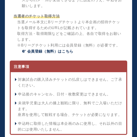
スからのメールが受信できるように設定のうえ、申込をお
願いします。
当選者のチケット取得方法
当選メール本文にBリーグチケットより本企画の招待チケッ
トを取得するためのURLが記載されています。
取得方法・取得期限などをご確認の上、各自で取得をお願い
します。
※Bリーグチケット利用には会員登録（無料）が必要です。
会員登録（無料）はこちら
注意事項
対象試合の購入済みチケットの払戻しはできません。ご了承
ください。
申込後のキャンセル、日付・枚数変更はできません。
未就学児童は大人の膝上観戦に限り、無料でご入場いただけ
ます。
座席を使用して観戦する場合、チケットが必要になります。
申込時に取得した情報は本企画のみに使用し、それ以外の目
的には使用いたしません。