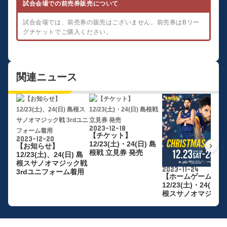
試合会場での前売券販売について
試合会場では、前売券の販売はございません。前売券はBリー
グチケットでご購入ください。
関連ニュース
2023-12-18
【チケット】
2023-12-20
12/23(土)・24(日) 島
【お知らせ】
keyboard_arrow_right
根戦 立見券 発売
12/23(土)、24(日) 島
根スサノオマジック戦
2023-11-24
3rdユニフォーム着用
【ホームゲーム】
12/23(土)・24(日) 
根スサノオマジック