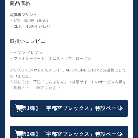
商品価格
写真紙プリント
・L判：350円（税込）
・2L判：400円（税込）
取扱いコンビニ
・セブン-イレブン
・ファミリーマート、ミニストップ、ローソン
※UTSUNOMIYA BREX OFFICIAL ONLINE SHOPとの連携はして
おりません。
※詳しくは、下記「こんぷりん」（外部サイト）のサービス内容を
ご理解の上、ご利用ください。
【第1弾】「宇都宮ブレックス」特設ページ
【第2弾】「宇都宮ブレックス」特設ページ