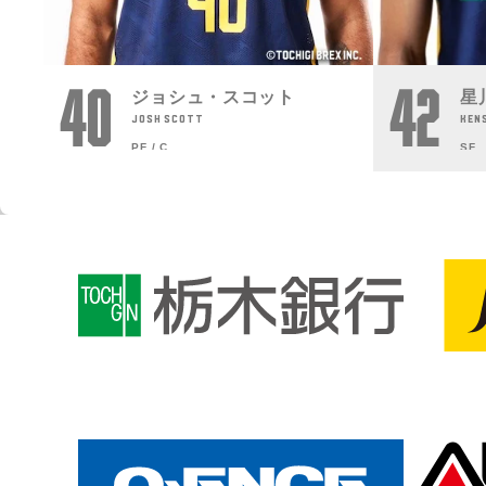
40
42
ジョシュ・スコット
星
JOSH SCOTT
KEN
PF / C
SF