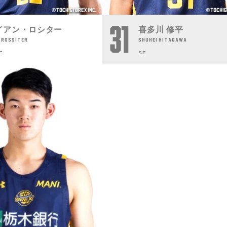
31
イアン・ロシター
喜多川 修平
 ROSSITER
SHUHEI KITAGAWA
 C
SF