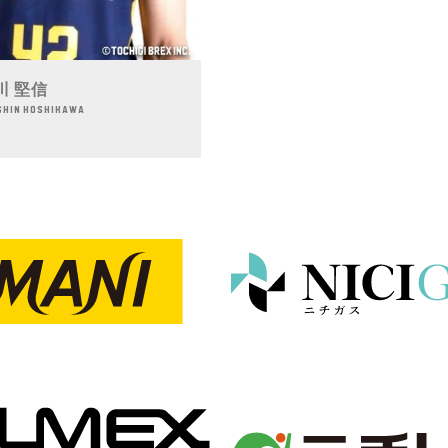
川 堅信
SHIN HOSHIKAWA