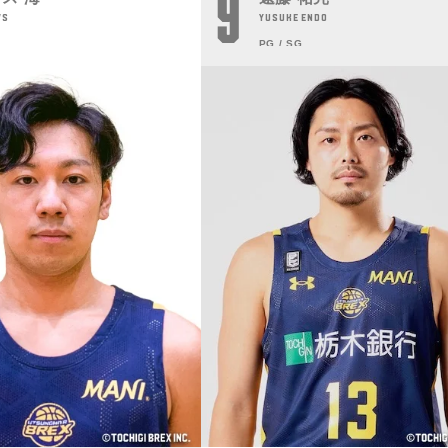
9
WS
YUSUKE ENDO
PG / SG