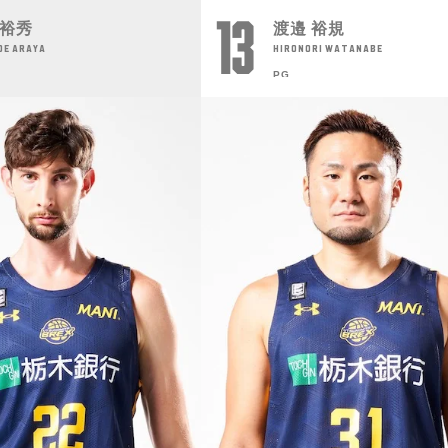
13
 裕秀
渡邉 裕規
DE ARAYA
HIRONORI WATANABE
PG