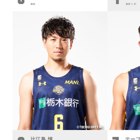
PG
PF / C
比江島 慎
テーブ