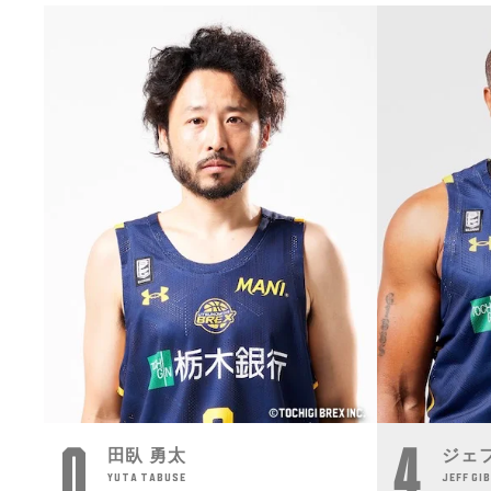
0
4
田臥 勇太
ジェ
YUTA TABUSE
JEFF GI