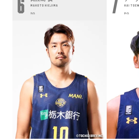
6
7
MAKOTO HIEJIMA
KAI TOE
SG
PG