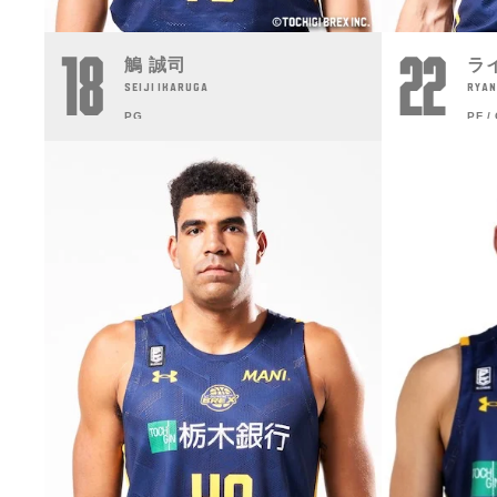
18
22
鵤 誠司
ラ
SEIJI IKARUGA
RYAN
PG
PF /