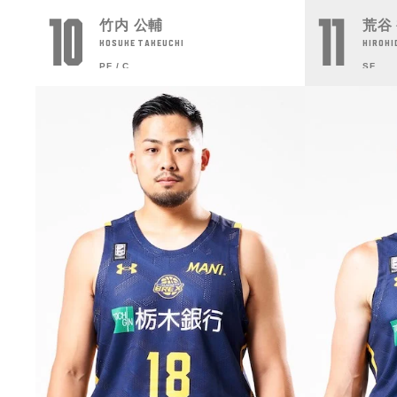
10
11
竹内 公輔
荒谷
KOSUKE TAKEUCHI
HIROHI
PF / C
SF