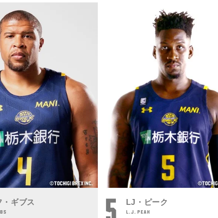
5
フ・ギブス
LJ・ピーク
BBS
L.J. PEAK