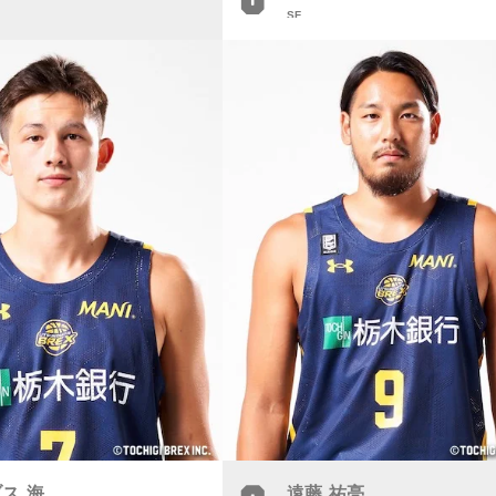
SF
ス 海
遠藤 祐亮