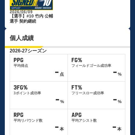
2026/06/09
【選手】#10 竹内 公輔
選手 契約継続
個人成績
2026-27シーズン
PPG
FG%
平均得点
フィールドゴール成功率
-
-
点
%
3FG%
FT%
3ポイント成功率
フリースロー成功率
-
-
%
%
RPG
APG
平均リバウンド数
平均アシスト数
-
-
本
本