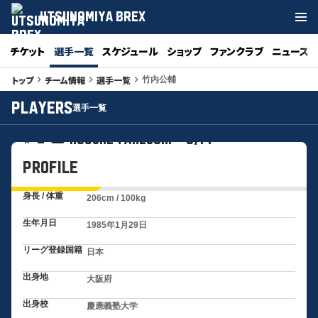
UTSUNOMIYA BREX
チケット
選手一覧
スケジュール
ショップ
ファンクラブ
ニュース
トップ
チーム情報
選手一覧
keyboard_arrow_right
keyboard_arrow_right
keyboard_arrow_right
竹内公輔
PLAYERS
選手一覧
10
竹内 公輔
#
KOSUKE TAKEUCHI C/PF
PROFILE
身長 / 体重
206cm / 100kg
生年月日
1985年1月29日
リーグ登録国籍
日本
出身地
大阪府
出身校
慶應義塾大学