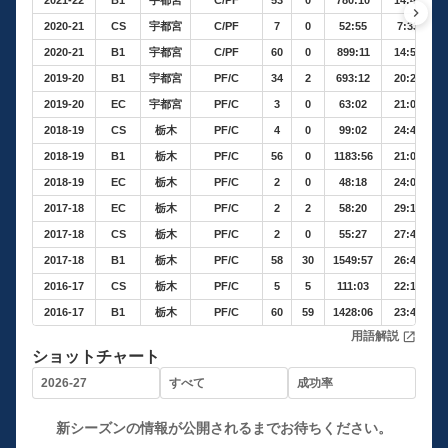
2021-22
B1
宇都宮
C/PF
53
0
780:10
14:43
keyboard_arrow_right
2020-21
CS
宇都宮
C/PF
7
0
52:55
7:33
2020-21
B1
宇都宮
C/PF
60
0
899:11
14:59
2019-20
B1
宇都宮
PF/C
34
2
693:12
20:23
2019-20
EC
宇都宮
PF/C
3
0
63:02
21:00
2018-19
CS
栃木
PF/C
4
0
99:02
24:45
2018-19
B1
栃木
PF/C
56
0
1183:56
21:08
2018-19
EC
栃木
PF/C
2
0
48:18
24:09
2017-18
EC
栃木
PF/C
2
2
58:20
29:10
2017-18
CS
栃木
PF/C
2
0
55:27
27:43
2017-18
B1
栃木
PF/C
58
30
1549:57
26:43
2016-17
CS
栃木
PF/C
5
5
111:03
22:12
2016-17
B1
栃木
PF/C
60
59
1428:06
23:48
用語解説
open_in_new
ショットチャート
新シーズンの情報が公開されるまでお待ちください。