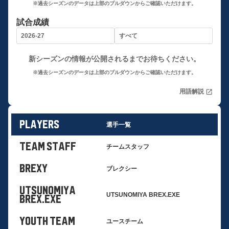
※過去シーズンのデータは上部のプルダウンからご確認いただけます。
試合成績
新シーズンの情報が公開されるまでお待ちください。
※過去シーズンのデータは上部のプルダウンからご確認いただけます。
用語解説
open_in_new
PLAYERS
選手一覧
TEAM STAFF
チームスタッフ
BREXY
ブレクシー
UTSUNOMIYA
UTSUNOMIYA BREX.EXE
BREX.EXE
YOUTH TEAM
ユースチーム