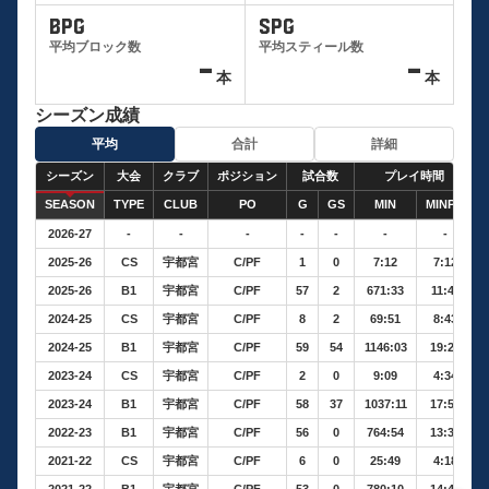
BPG
SPG
平均ブロック数
平均スティール数
-
-
本
本
シーズン成績
平均
合計
詳細
シーズン
大会
クラブ
ポジション
試合数
プレイ時間
SEASON
TYPE
CLUB
PO
G
GS
MIN
MINPG
2026-27
-
-
-
-
-
-
-
2025-26
CS
宇都宮
C/PF
1
0
7:12
7:12
2025-26
B1
宇都宮
C/PF
57
2
671:33
11:46
2024-25
CS
宇都宮
C/PF
8
2
69:51
8:43
2024-25
B1
宇都宮
C/PF
59
54
1146:03
19:25
2023-24
CS
宇都宮
C/PF
2
0
9:09
4:34
2023-24
B1
宇都宮
C/PF
58
37
1037:11
17:52
2022-23
B1
宇都宮
C/PF
56
0
764:54
13:39
2021-22
CS
宇都宮
C/PF
6
0
25:49
4:18