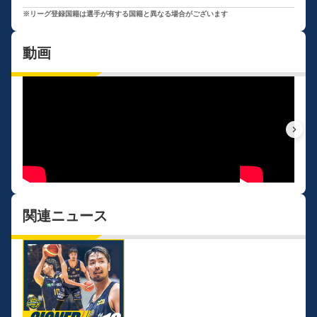
※リーグ登録国籍は選手が有する国籍と異なる場合がございます
動画
keyboard_arrow_right
関連ニュース