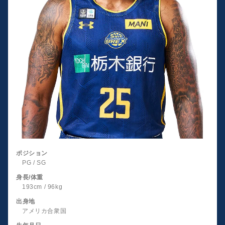
ポジション
PG / SG
身長/体重
193cm / 96kg
出身地
アメリカ合衆国